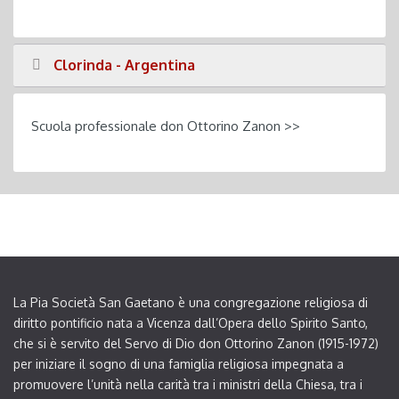
Clorinda - Argentina
Scuola professionale don Ottorino Zanon >>
La Pia Società San Gaetano è una congregazione religiosa di
diritto pontificio nata a Vicenza dall’Opera dello Spirito Santo,
che si è servito del Servo di Dio don Ottorino Zanon (1915-1972)
per iniziare il sogno di una famiglia religiosa impegnata a
promuovere l’unità nella carità tra i ministri della Chiesa, tra i