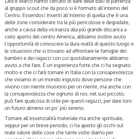
Lara e Marco hanno cercato di dare delle basi di partenza
al gruppo scout che da poco si è formato all’interno del
Centro. Essendoci inseriti all’interno di quella che è una
delle zone considerate tra le più pericolose e degradate,
anche a causa della vicinanza alla più grande discarica a
cielo aperto del centro America, abbiamo inoltre avuto
l’opportunità di conoscere la dura realtà di questo luogo e
le situazioni che si trovano ad affrontare le famiglie dei
bambini e dei ragazzi con cui quotidianamente abbiamo
avuto a che fare. È un’esperienza forte che ci ha segnato
molto e che ci farà tornare in Italia con la consapevolezza
che viviamo in un mondo ingiusto dove persone che
vivono con niente muoiono per un niente, ma anche con
la consapevolezza che ognuno di noi, nel suo piccolo,
può fare qualcosa di utile per questi ragazzi, per dare loro
un futuro almeno un po’ più sereno.
Tornare all’essenzialità materiale ma anche spirituale,
seppur per un breve periodo, ci ha aperto gli occhi sul
reale valore delle cose che tante volte diamo per