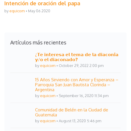
Intención de oración del papa
by
equicom
May 06 2020
Artículos más recientes
¿𝗧𝗲 𝗶𝗻𝘁𝗲𝗿𝗲𝘀𝗮 𝗲𝗹 𝘁𝗲𝗺𝗮 𝗱𝗲 𝗹𝗮 𝗱𝗶𝗮𝗰𝗼𝗻𝗶́𝗮
𝘆/𝗼 𝗲𝗹 𝗱𝗶𝗮𝗰𝗼𝗻𝗮𝗱𝗼❓
by
equicom
October 29, 2022 2:00 pm
15 Años Sirviendo con Amor y Esperanza –
Parroquia San Juan Bautista Clorinda –
Argentina
by
equicom
September 16, 2020 11:34 pm
Comunidad de Belén en la Ciudad de
Guatemala
by
equicom
August 13, 2020 5:46 pm