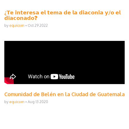
¿𝗧𝗲 𝗶𝗻𝘁𝗲𝗿𝗲𝘀𝗮 𝗲𝗹 𝘁𝗲𝗺𝗮 𝗱𝗲 𝗹𝗮 𝗱𝗶𝗮𝗰𝗼𝗻𝗶́𝗮 𝘆/𝗼 𝗲𝗹
𝗱𝗶𝗮𝗰𝗼𝗻𝗮𝗱𝗼❓
by
equicom
Oct 29 2022
Comunidad de Belén en la Ciudad de Guatemala
by
equicom
Aug 13 2020