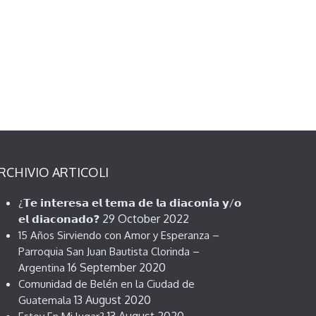
RCHIVIO ARTICOLI
¿𝗧𝗲 𝗶𝗻𝘁𝗲𝗿𝗲𝘀𝗮 𝗲𝗹 𝘁𝗲𝗺𝗮 𝗱𝗲 𝗹𝗮 𝗱𝗶𝗮𝗰𝗼𝗻𝗶́𝗮 𝘆/𝗼
29 October 2022
𝗲𝗹 𝗱𝗶𝗮𝗰𝗼𝗻𝗮𝗱𝗼❓
15 Años Sirviendo con Amor y Esperanza –
Parroquia San Juan Bautista Clorinda –
16 September 2020
Argentina
Comunidad de Belén en la Ciudad de
13 August 2020
Guatemala