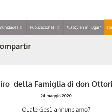
munidades
Publicaciones
¿Estoy en mi lugar?
Re
Compartir
tiro della Famiglia di don Ottor
24 maggio 2020
Quale Gesù annunciamo?