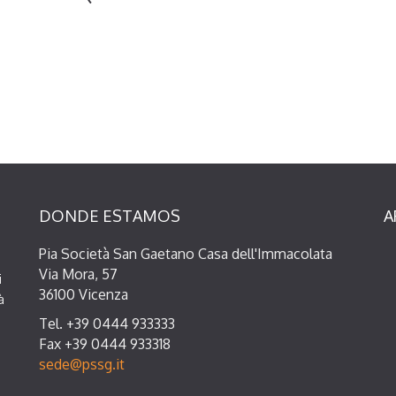
DONDE ESTAMOS
A
Pia Società San Gaetano Casa dell'Immacolata
Via Mora, 57
i
36100 Vicenza
à
Tel. +39 0444 933333
Fax +39 0444 933318
sede@pssg.it