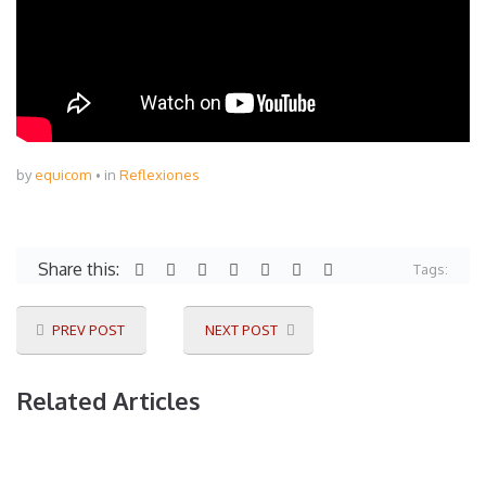
by
equicom
in
Reflexiones
Share this:
Tags:
PREV POST
NEXT POST
Related Articles