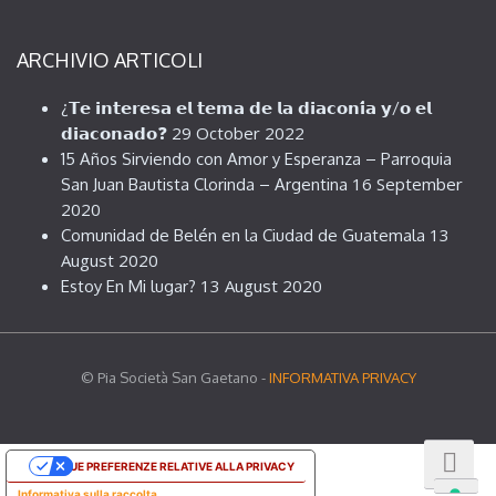
ARCHIVIO ARTICOLI
¿𝗧𝗲 𝗶𝗻𝘁𝗲𝗿𝗲𝘀𝗮 𝗲𝗹 𝘁𝗲𝗺𝗮 𝗱𝗲 𝗹𝗮 𝗱𝗶𝗮𝗰𝗼𝗻𝗶́𝗮 𝘆/𝗼 𝗲𝗹
29 October 2022
𝗱𝗶𝗮𝗰𝗼𝗻𝗮𝗱𝗼❓
15 Años Sirviendo con Amor y Esperanza – Parroquia
16 September
San Juan Bautista Clorinda – Argentina
2020
13
Comunidad de Belén en la Ciudad de Guatemala
August 2020
13 August 2020
Estoy En Mi lugar?
© Pia Società San Gaetano -
INFORMATIVA PRIVACY
LE TUE PREFERENZE RELATIVE ALLA PRIVACY
Informativa sulla raccolta