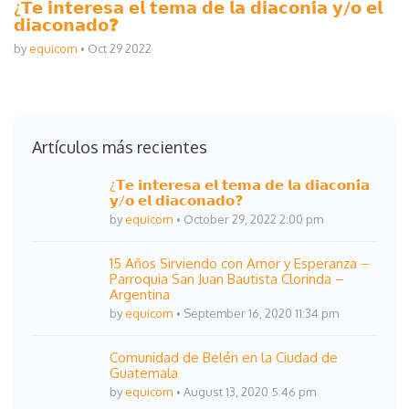
¿𝗧𝗲 𝗶𝗻𝘁𝗲𝗿𝗲𝘀𝗮 𝗲𝗹 𝘁𝗲𝗺𝗮 𝗱𝗲 𝗹𝗮 𝗱𝗶𝗮𝗰𝗼𝗻𝗶́𝗮 𝘆/𝗼 𝗲𝗹
𝗱𝗶𝗮𝗰𝗼𝗻𝗮𝗱𝗼❓
by
equicom
Oct 29 2022
Artículos más recientes
¿𝗧𝗲 𝗶𝗻𝘁𝗲𝗿𝗲𝘀𝗮 𝗲𝗹 𝘁𝗲𝗺𝗮 𝗱𝗲 𝗹𝗮 𝗱𝗶𝗮𝗰𝗼𝗻𝗶́𝗮
𝘆/𝗼 𝗲𝗹 𝗱𝗶𝗮𝗰𝗼𝗻𝗮𝗱𝗼❓
by
equicom
October 29, 2022 2:00 pm
15 Años Sirviendo con Amor y Esperanza –
Parroquia San Juan Bautista Clorinda –
Argentina
by
equicom
September 16, 2020 11:34 pm
Comunidad de Belén en la Ciudad de
Guatemala
by
equicom
August 13, 2020 5:46 pm